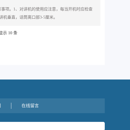
事项。1、对讲机的使用应注意，每当开机时应检查
机垂直，话筒离口部3-5厘米。
显示 10 条
们
在线留言