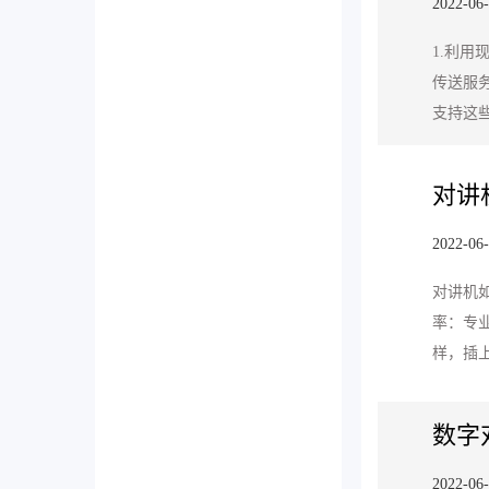
2022-06
1.利
传送服
支持这
对讲
2022-06
对讲机
率：专
样，插
数字
2022-06