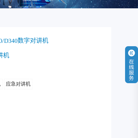
40/D340数字对讲机
讲机
机
应急对讲机