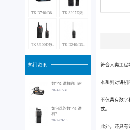
TK-D740/D8..
TK-3207D数..
TK-U100D数..
TK-D240/D3..
符合人类工程学
热门资讯
本系列对讲机
数字对讲机的用途
2024-07-30
不仅具有数字
如何选购数字对讲
式。
机？
2022-09-13
此外，还具有