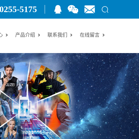
0255-5175
心
产品介绍
联系我们
在线留言