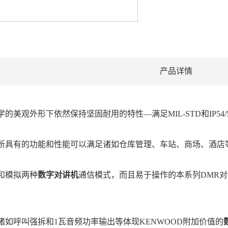
产品详情
的美观外形下依然保持坚固耐用的特性—满足MIL-STD和IP54/5
所具有的功能和性能可以满足诸如仓库管理、车站、商场、酒店
和模拟两种
数字对讲机
通信模式，而且易于操作的本系列DMR
诸如呼叫强拆和1瓦音频功率输出等体现KENWOOD附加价值的