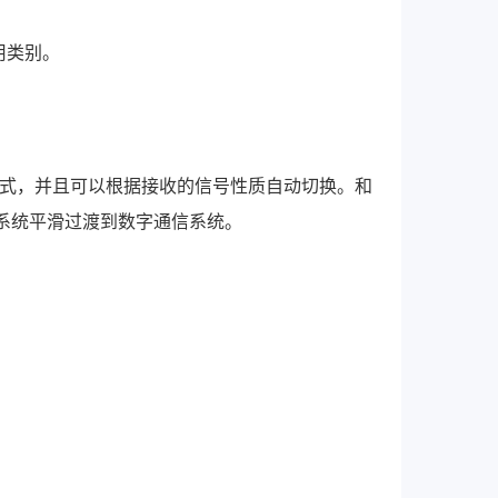
用类别。
模式，并且可以根据接收的信号性质自动切换。和
系统平滑过渡到数字通信系统。