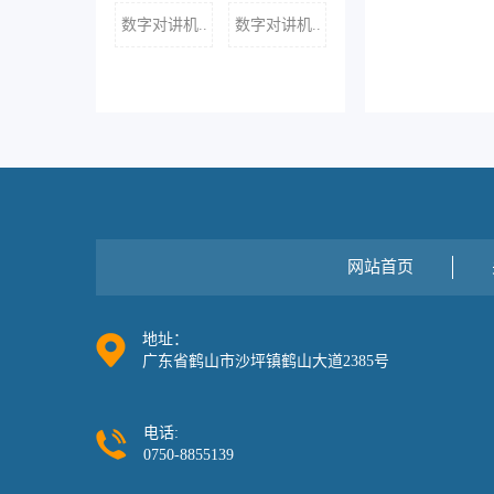
数字对讲机..
数字对讲机..
网站首页
地址：
广东省鹤山市沙坪镇鹤山大道2385号
电话:
0750-8855139