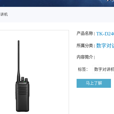
对讲机
TK-D2
产品名称 |
数字对
所属分类 |
内容简介 |
标签：
数字对讲
马上了解