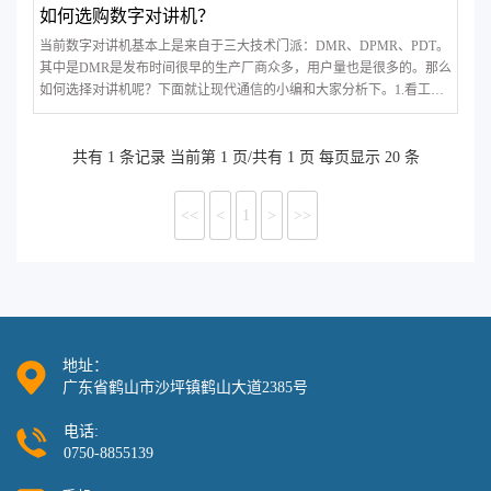
如何选购数字对讲机？
当前数字对讲机基本上是来自于三大技术门派：DMR、DPMR、PDT。
其中是DMR是发布时间很早的生产厂商众多，用户量也是很多的。那么
如何选择对讲机呢？下面就让现代通信的小编和大家分析下。1.看工艺
对讲机工艺决定质量。对讲机机身使用好材料坚固耐用，具有非常强的
三防性能。内在工艺很考究，质量有保障的对讲机厂家一般会进行对讲
机的老化试验，符合严格的质量标准
共有 1 条记录 当前第 1 页/共有 1 页 每页显示 20 条
<<
<
1
>
>>
地址：
广东省鹤山市沙坪镇鹤山大道2385号
电话:
0750-8855139