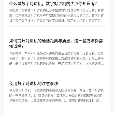
什么是数字对讲机，数字对讲机的优点你知道吗？
不知道什么是数字对讲机的以及不知道数字对讲机有什么优点的，看过
来，接下来就让对讲机生产厂家现代通信的小编和大家讲讲。数字对讲
机是采用数字技术进行设计的数字对讲机。数字对讲机则是将语音信号
数字化，要以数字编码形式传播，也就是说，对讲机传输频率上的全部
调制均为数字。数字对讲机具有抗干扰能力强、通话质量好、频率利用
率高、保密性能好、支持
如何提升对讲机的通话距离与质量，这一些方法你都
知道吗？
许多时候，本来刚刚还感觉对讲机的通话音质非常好，走着走着，信号
不好了，收不到了？这种情况通常被认为是对讲机的问题，实际上并不
是，是环境影响对讲机的通话质量，在这里数字对讲机厂家现代通信小
编就和大家聊一聊如何提升对讲机的通话距离与质量的方法。一、加强
发射功率大部分对讲机都是有高，低或高，中，低三挡发射功率可调
节。对于手持机来说，发射
使用数字对讲机的注意事项
今天数字对讲机厂现代通信的小编和大家分享下关于在使用数字对讲机
的一些注意事项。1、对讲机的使用应注意，每当开机时应检查使用的
信道是否正确，以免造成不必要的失误。2、使用对讲机通话时，应保
持对讲机垂直，话筒离口部3-5厘米。